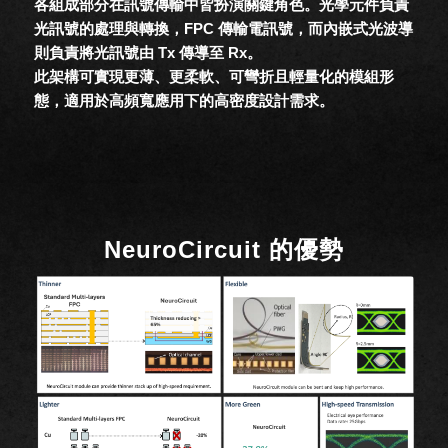
各組成部分在訊號傳輸中皆扮演關鍵角色。光學元件負責
光訊號的處理與轉換，FPC 傳輸電訊號，而內嵌式光波導
則負責將光訊號由 Tx 傳導至 Rx。
此架構可實現更薄、更柔軟、可彎折且輕量化的模組形
態，適用於高頻寬應用下的高密度設計需求。
NeuroCircuit 的優勢