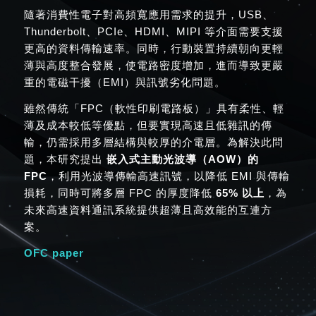
隨著消費性電子對高頻寬應用需求的提升，USB、
Thunderbolt、PCIe、HDMI、MIPI 等介面需要支援
更高的資料傳輸速率。同時，行動裝置持續朝向更輕
薄與高度整合發展，使電路密度增加，進而導致更嚴
重的電磁干擾（EMI）與訊號劣化問題。
雖然傳統「FPC（軟性印刷電路板）」具有柔性、輕
薄及成本較低等優點，但要實現高速且低雜訊的傳
輸，仍需採用多層結構與較厚的介電層。為解決此問
題，本研究提出
嵌入式主動光波導（AOW）的
FPC
，利用光波導傳輸高速訊號，以降低 EMI 與傳輸
損耗，同時可將多層 FPC 的厚度降低
65% 以上
，為
未來高速資料通訊系統提供超薄且高效能的互連方
案。
OFC paper