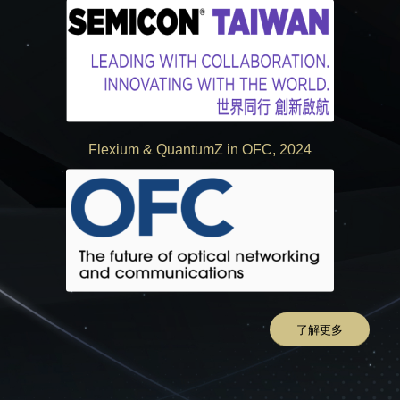
Flexium
&
QuantumZ in OFC, 2024
了解更多