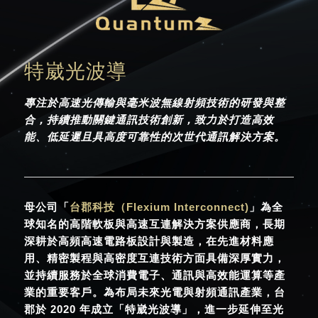
特崴光波導
專注於高速光傳輸與毫米波無線射頻技術的研發與整
合，持續推動關鍵通訊技術創新，致力於打造高效
能、低延遲且具高度可靠性的次世代通訊解決方案。
母公司「
台郡科技（
Flexium Interconnect)
」為全
球知名的高階軟板與高速互連解決方案供應商，長期
深耕於高頻高速電路板設計與製造，在先進材料應
用、精密製程與高密度互連技術方面具備深厚實力，
並持續服務於全球消費電子、通訊與高效能運算等產
業的重要客戶。為布局未來光電與射頻通訊產業，台
郡於 2020 年成立「
特崴光波導」
，進一步延伸至光