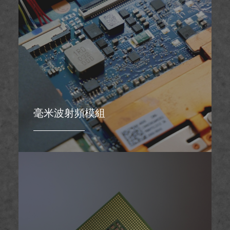
毫米波射頻模組