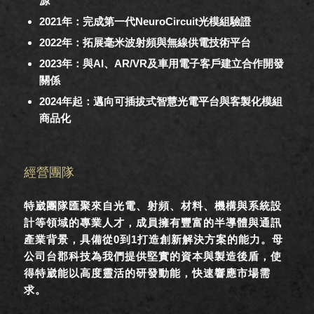
源
2021年：完成第一代NeuroCircuit光模組驗證
2022年：拓展毫米波射頻與無線供電技術平台
2023年：與AI、AR/VR及車用電子客戶建立合作開發
關係
2024年起：邁向可插拔式智慧光電平台與客製化模組
商品化
經營團隊
特崴團隊匯聚來自光電、射頻、材料、機構與系統設
計等領域的專業人才，成員擁有豐富的半導體與通訊
產業背景，具備從0到1打造創新解決方案的能力。母
公司台郡科技為我們提供堅實的資本與製造後盾，使
得特崴能以高度靈活的研發動能，快速響應市場需
求。