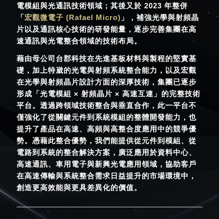
電模組與光通訊技術領域；其後又於 2023 年整併
「
宏觀微電子 (Rafael Micro)
」
，補強光學與射頻晶
片以及通訊核心技術的研發能量，逐步完善集團在高
速通訊與光電整合領域的技術布局。
藉由母公司台郡科技在先進基板材料與製程的堅實基
礎，加上特崴的光電與射頻系統整合能力，以及宏觀
在光學與射頻晶片設計方面的深厚技術，集團已逐步
形成「光電模組 × 射頻晶片 × 高速互連」的完整技術
平台。透過跨領域技術整合與垂直合作，此一平台不
僅強化了從關鍵元件到系統模組的整體開發能力，也
提升了產品在高速、高頻與高整合度應用中的競爭優
勢。憑藉此整合優勢，我們能提供從元件到模組、從
電路到系統的整合解決方案，廣泛應用於資料中心、
高速通訊、車用電子與新興光電應用領域，協助客戶
在高速傳輸與系統整合需求日益提升的市場環境中，
創造更高效能與更具差異化的價值。